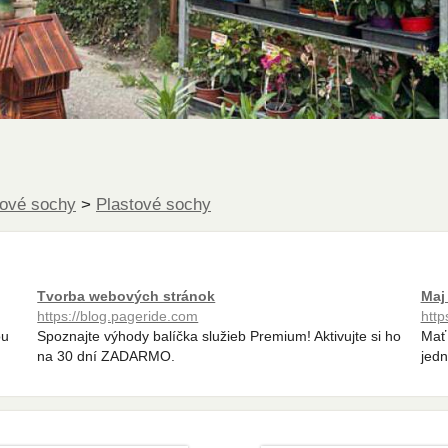
tové sochy
>
Plastové sochy
Tvorba webových stránok
Maj
https://blog.pageride.com
http
ou
Spoznajte výhody balíčka služieb Premium! Aktivujte si ho
Mať 
na 30 dní ZADARMO.
jedn